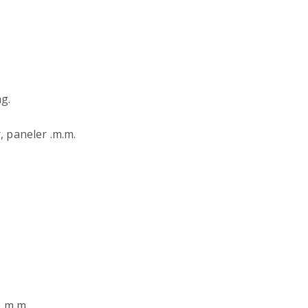
ag.
, paneler .m.m.
 .m.m.