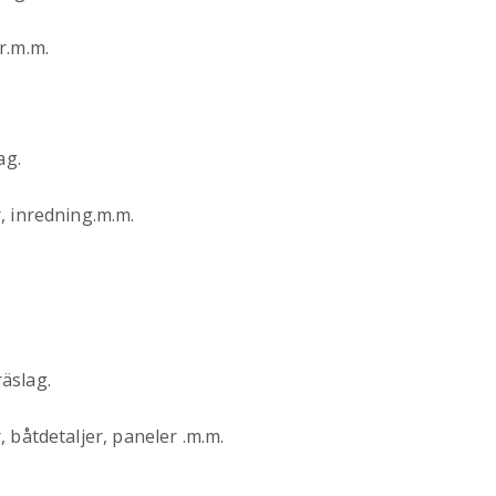
r.m.m.
ag.
, inredning.m.m.
äslag.
 båtdetaljer, paneler .m.m.