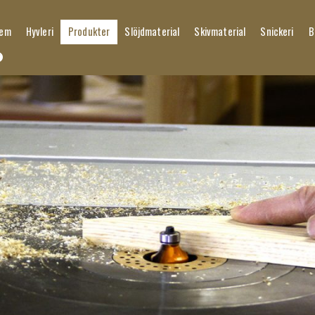
em
Hyvleri
Produkter
Slöjdmaterial
Skivmaterial
Snickeri
B