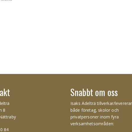
akt
Snabbt om oss
elträ
Isaks Ädelträ tillverkar/levererar 
n 8
både företag, skolor och
Nättraby
privatpersoner inom fyra
verksamhetsområden:
0 84