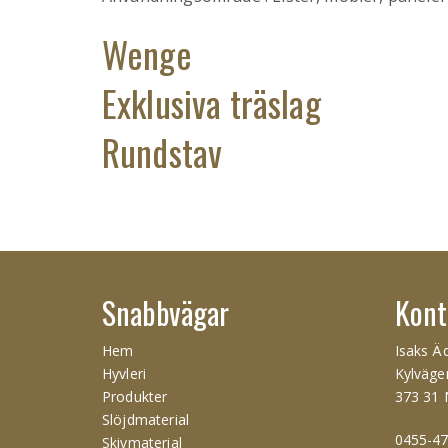
Wenge
Exklusiva träslag
Rundstav
Snabbvägar
Kont
Hem
Isaks Äd
Hyvleri
Kylväge
Produkter
373 31 
Slöjdmaterial
0455-47
Skivmaterial