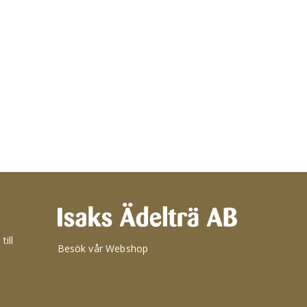
till
Besök vår Webshop