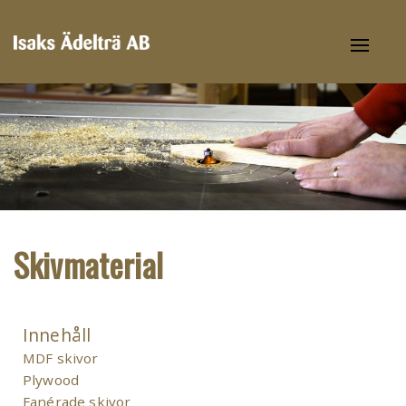
Toggl
naviga
Skivmaterial
Innehåll
MDF skivor
Plywood
Fanérade skivor